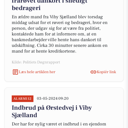
frarøvet dankort i snedigt
bedrageri
En ældre mand fra Viby Sjælland blev torsdag
middag udsat for et røveri og bedrageri, hvor en
person, der udgav sig for at være fra politiet,
kontaktede ham for at informere om, at en
bankmedarbejder ville hente hans dankort til
udskiftning. Cirka 30 minutter senere ankom en
mand for at hente kreditkortene.
Kilde: Politiets Døgnrapport
Læs hele artiklen her
Kopiér link
03-05-2024 09:20
ALARM112
Indbrud på Ørstedvej i Viby
Sjælland
Der har for nylig været et indbrud i en ejendom