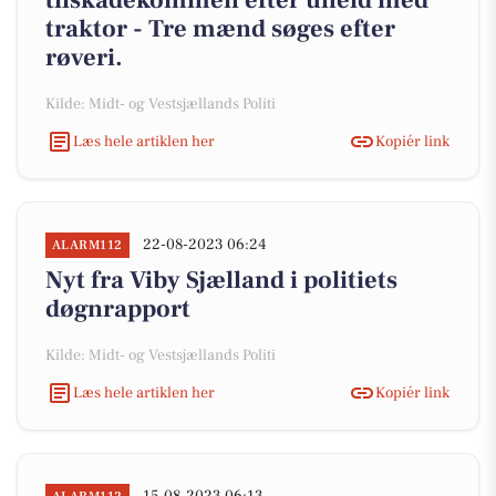
tilskadekommen efter uheld med
traktor - Tre mænd søges efter
røveri.
Kilde: Midt- og Vestsjællands Politi
Læs hele artiklen her
Kopiér link
22-08-2023 06:24
ALARM112
Nyt fra Viby Sjælland i politiets
døgnrapport
Kilde: Midt- og Vestsjællands Politi
Læs hele artiklen her
Kopiér link