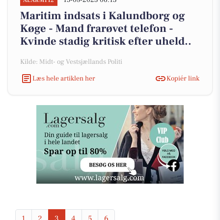
15-08-2023 06:13
ALARM112
Maritim indsats i Kalundborg og
Køge - Mand frarøvet telefon -
Kvinde stadig kritisk efter uheld..
Kilde: Midt- og Vestsjællands Politi
Læs hele artiklen her
Kopiér link
1
2
3
4
5
6