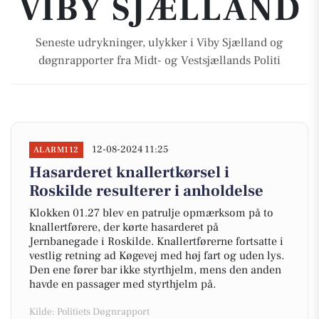
VIBY SJÆLLAND
Seneste udrykninger, ulykker i Viby Sjælland og
døgnrapporter fra Midt- og Vestsjællands Politi
12-08-2024 11:25
ALARM112
Hasarderet knallertkørsel i
Roskilde resulterer i anholdelse
Klokken 01.27 blev en patrulje opmærksom på to
knallertførere, der kørte hasarderet på
Jernbanegade i Roskilde. Knallertførerne fortsatte i
vestlig retning ad Køgevej med høj fart og uden lys.
Den ene fører bar ikke styrthjelm, mens den anden
havde en passager med styrthjelm på.
Kilde: Politiets Døgnrapport