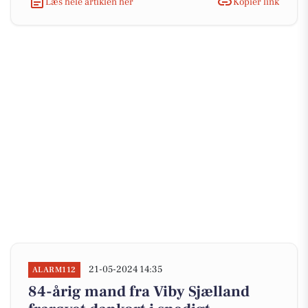
Læs hele artiklen her
Kopiér link
21-05-2024 14:35
ALARM112
84-årig mand fra Viby Sjælland