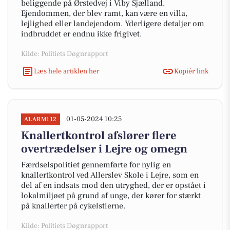
beliggende på Ørstedvej i Viby Sjælland.
Ejendommen, der blev ramt, kan være en villa,
lejlighed eller landejendom. Yderligere detaljer om
indbruddet er endnu ikke frigivet.
Kilde: Politiets Døgnrapport
Læs hele artiklen her
Kopiér link
01-05-2024 10:25
ALARM112
Knallertkontrol afslører flere
overtrædelser i Lejre og omegn
Færdselspolitiet gennemførte for nylig en
knallertkontrol ved Allerslev Skole i Lejre, som en
del af en indsats mod den utryghed, der er opstået i
lokalmiljøet på grund af unge, der kører for stærkt
på knallerter på cykelstierne.
Kilde: Politiets Døgnrapport