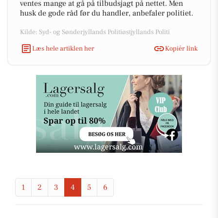
ventes mange at gå på tilbudsjagt på nettet. Men
husk de gode råd før du handler, anbefaler politiet.
Kilde: Syd- og Sønderjyllands Politiøstjyllands Politi
Læs hele artiklen her
Kopiér link
1
2
3
4
5
6