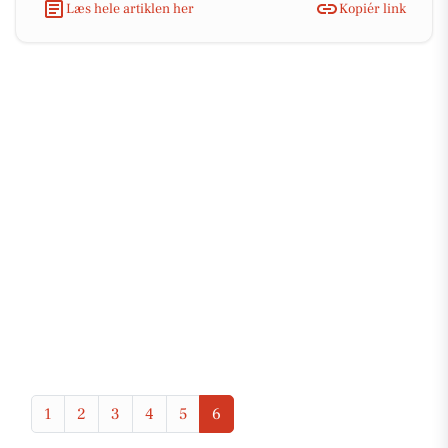
Læs hele artiklen her
Kopiér link
1
2
3
4
5
6