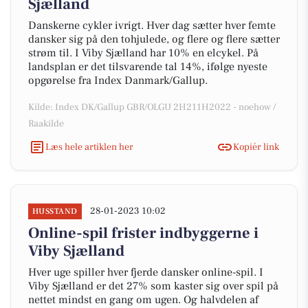
Sjælland
Danskerne cykler ivrigt. Hver dag sætter hver femte
dansker sig på den tohjulede, og flere og flere sætter
strøm til. I Viby Sjælland har 10% en elcykel. På
landsplan er det tilsvarende tal 14%, ifølge nyeste
opgørelse fra Index Danmark/Gallup.
Kilde: Index DK/Gallup GBR/OLGU 2H211H2022 - noehow /
Raakilde
Læs hele artiklen her
Kopiér link
28-01-2023 10:02
HUSSTAND
Online-spil frister indbyggerne i
Viby Sjælland
Hver uge spiller hver fjerde dansker online-spil. I
Viby Sjælland er det 27% som kaster sig over spil på
nettet mindst en gang om ugen. Og halvdelen af