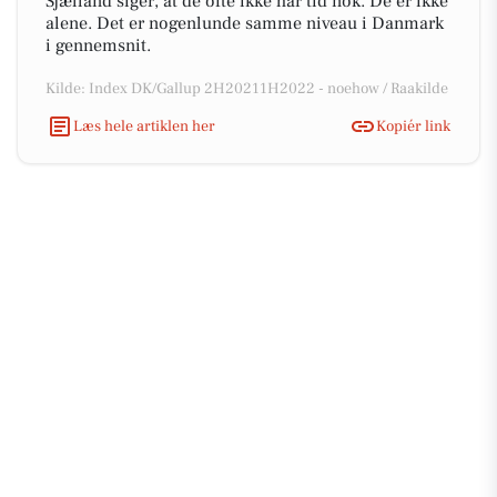
Sjælland siger, at de ofte ikke har tid nok. De er ikke
alene. Det er nogenlunde samme niveau i Danmark
i gennemsnit.
Kilde: Index DK/Gallup 2H20211H2022 - noehow / Raakilde
Læs hele artiklen her
Kopiér link