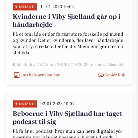
14-01-2023 10:02
HUSSTAND
Kvinderne i Viby Sjælland går op i
håndarbejde
På et område er der fortsat store forskelle på mænd
og kvinder. Det er kvinderne, der laver håndarbejde
som at sy, strikke eller hækle. Mændene gør næsten
slet ikke.
Kilde: Index DK/Gallup 2H20211H2022 - noehow / Raakilde
Læs hele artiklen her
Kopiér link
02-01-2023 10:01
HUSSTAND
Beboerne i Viby Sjælland har taget
podcast til sig
På få år er podcast, hvor man kan høre digitale lyd-
programmer, når det passer en, blevet udbredt. I