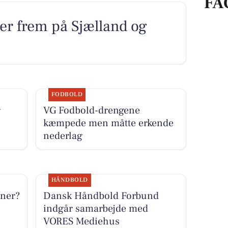
FA
r frem på Sjælland og
FODBOLD
r
VG Fodbold-drengene
kæmpede men måtte erkende
nederlag
HÅNDBOLD
æner?
Dansk Håndbold Forbund
indgår samarbejde med
VORES Mediehus