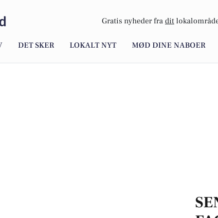
nd
Gratis nyheder fra
dit
lokalområde
V
DET SKER
LOKALT NYT
MØD DINE NABOER
SE