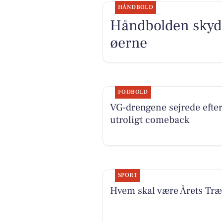
HÅNDBOLD
Håndbolden skyde
øerne
FODBOLD
VG-drengene sejrede efte
utroligt comeback
SPORT
Hvem skal være Årets Tr