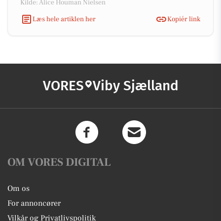
Kilde: Alice Houman Nielsen
Læs hele artiklen her
Kopiér link
VORES
Viby Sjælland
OM VORES DIGITAL
Om os
For annoncører
Vilkår og Privatlivspolitik