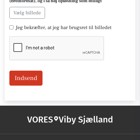
(bredformat), og i så høj opløsning som muligt
Vælg billede
Jeg bekræfter, at jeg har brugsret til billedet
Indsend
VORES
Viby Sjælland