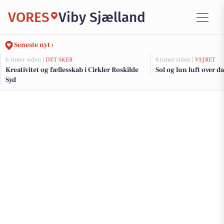
VORES
Viby Sjælland
Seneste nyt ›
6 timer siden |
DET SKER
8 timer siden |
VEJRET
Kreativitet og fællesskab i Cirkler Roskilde
Sol og lun luft over d
Syd