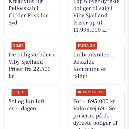
Kreativitet og
Top 6 over dyreste
fællesskab i
boliger til salg i
Cirkler Roskilde
Viby Sjælland.
Syd
Priser op til
11.995.000 kr
BILER
FAKTA OM
De billigste biler i
Indbrudsraten i
Viby Sjælland -
Roskilde
Priser fra 22.500
Kommune er
kr
faldet
VEJRET
BOLIGMARKED
Sol og lun luft
For 4.695.000 kr
over dagen
Valorevej 69 - Se
priserne på de
dyreste boliger til