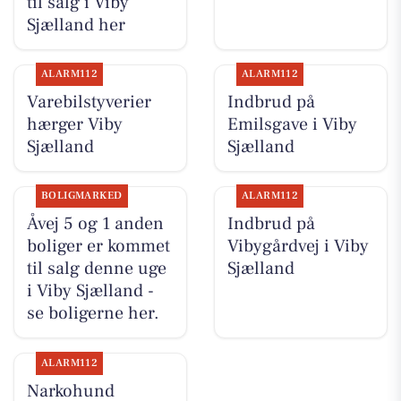
til salg i Viby
Sjælland her
ALARM112
ALARM112
Varebilstyverier
Indbrud på
hærger Viby
Emilsgave i Viby
Sjælland
Sjælland
BOLIGMARKED
ALARM112
Åvej 5 og 1 anden
Indbrud på
boliger er kommet
Vibygårdvej i Viby
til salg denne uge
Sjælland
i Viby Sjælland -
se boligerne her.
ALARM112
Narkohund