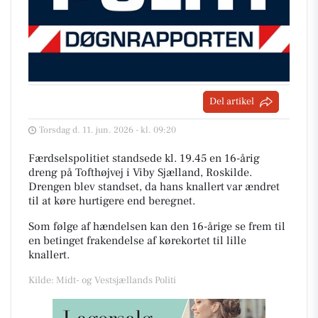
Del artikel
Torsdag d. 11. jun. 2026 - kl. 09:20
Færdselspolitiet standsede kl. 19.45 en 16-årig
dreng på Tofthøjvej i Viby Sjælland, Roskilde.
Drengen blev standset, da hans knallert var ændret
til at køre hurtigere end beregnet.
Som følge af hændelsen kan den 16-årige se frem til
en betinget frakendelse af kørekortet til lille
knallert.
Kilde: Midt- og Vestsjællands Politi