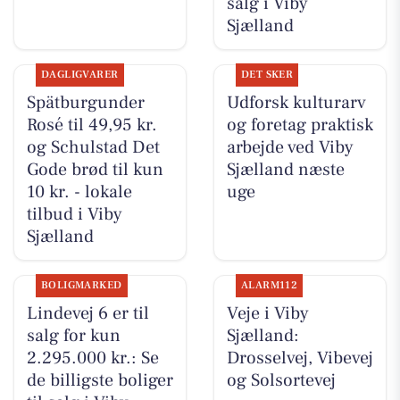
salg i Viby
Sjælland
DAGLIGVARER
DET SKER
Spätburgunder
Udforsk kulturarv
Rosé til 49,95 kr.
og foretag praktisk
og Schulstad Det
arbejde ved Viby
Gode brød til kun
Sjælland næste
10 kr. - lokale
uge
tilbud i Viby
Sjælland
BOLIGMARKED
ALARM112
Lindevej 6 er til
Veje i Viby
salg for kun
Sjælland:
2.295.000 kr.: Se
Drosselvej, Vibevej
de billigste boliger
og Solsortevej