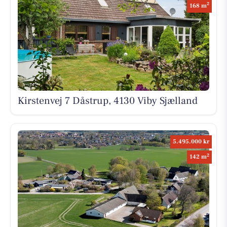
2
168 m
Kirstenvej 7 Dåstrup, 4130 Viby Sjælland
5.495.000 kr
2
142 m