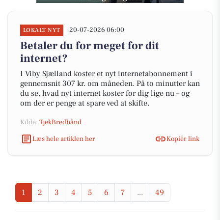
20-07-2026 06:00
LOKALT NYT
Betaler du for meget for dit
internet?
I Viby Sjælland koster et nyt internetabonnement i
gennemsnit 307 kr. om måneden. På to minutter kan
du se, hvad nyt internet koster for dig lige nu – og
om der er penge at spare ved at skifte.
Kilde:
TjekBredbånd
Læs hele artiklen her
Kopiér link
1
2
3
4
5
6
7
...
49