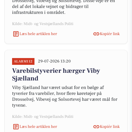
Drosselvej, Vibevej og Solsortevej. Disse veje er en
del af det lokale vejnet og bidrager til
infrastrukturen i området.
Kilde: Midt- og Vestsjællands Politi
Læs hele artiklen her
Kopiér link
29-07-2026 13:20
ALARM112
Varebilstyverier hærger Viby
Sjælland
Viby Sjælland har været udsat for en bølge af
tyverier fra varebiler, hvor flere køretøjer på
Drosselvej, Vibevej og Solsortevej har været mål for
tyvene.
Kilde: Midt- og Vestsjællands Politi
Læs hele artiklen her
Kopiér link