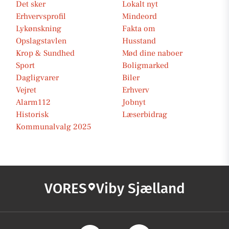
Det sker
Lokalt nyt
Erhvervsprofil
Mindeord
Lykønskning
Fakta om
Opslagstavlen
Husstand
Krop & Sundhed
Mød dine naboer
Sport
Boligmarked
Dagligvarer
Biler
Vejret
Erhverv
Alarm112
Jobnyt
Historisk
Læserbidrag
Kommunalvalg 2025
VORES
Viby Sjælland