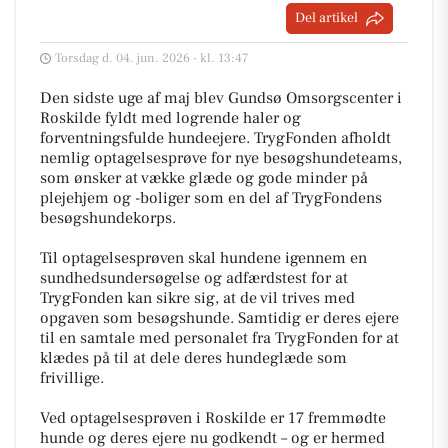
Del artikel
Torsdag d. 04. jun. 2026 - kl. 13:47
Den sidste uge af maj blev Gundsø Omsorgscenter i
Roskilde fyldt med logrende haler og
forventningsfulde hundeejere. TrygFonden afholdt
nemlig optagelsesprøve for nye besøgshundeteams,
som ønsker at vække glæde og gode minder på
plejehjem og -boliger som en del af TrygFondens
besøgshundekorps.
Til optagelsesprøven skal hundene igennem en
sundhedsundersøgelse og adfærdstest for at
TrygFonden kan sikre sig, at de vil trives med
opgaven som besøgshunde. Samtidig er deres ejere
til en samtale med personalet fra TrygFonden for at
klædes på til at dele deres hundeglæde som
frivillige.
Ved optagelsesprøven i Roskilde er 17 fremmødte
hunde og deres ejere nu godkendt – og er hermed