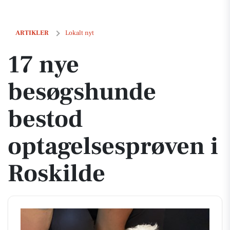
17 nye besøgshunde bestod optagelsesprøven i Roskilde
ARTIKLER
Lokalt nyt
17 nye
besøgshunde
bestod
optagelsesprøven i
Roskilde