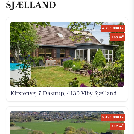
SJÆLLAND
4.595.000 kr
2
168 m
Kirstenvej 7 Dåstrup, 4130 Viby Sjælland
5.495.000 kr
2
142 m