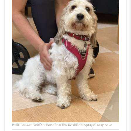
Petit Basset Griffon Vendéen fra Roskilde optagelsesprøve