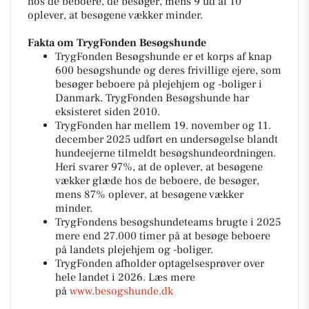
hos de beboere, de besøger, mens 9 ud af 10
oplever, at besøgene vækker minder.
Fakta om TrygFonden Besøgshunde
TrygFonden Besøgshunde er et korps af knap
600 besøgshunde og deres frivillige ejere, som
besøger beboere på plejehjem og -boliger i
Danmark. TrygFonden Besøgshunde har
eksisteret siden 2010.
TrygFonden har mellem 19. november og 11.
december 2025 udført en undersøgelse blandt
hundeejerne tilmeldt besøgshundeordningen.
Heri svarer 97%, at de oplever, at besøgene
vækker glæde hos de beboere, de besøger,
mens 87% oplever, at besøgene vækker
minder.
TrygFondens besøgshundeteams brugte i 2025
mere end 27.000 timer på at besøge beboere
på landets plejehjem og -boliger.
TrygFonden afholder optagelsesprøver over
hele landet i 2026. Læs mere
på
www.besogshunde.dk