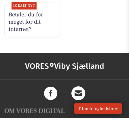
LOKALT NYT
Betaler du for
meget for dit
internet?
VORES
Viby Sjælland
Tilmeld nyhedsbrev
OM VORES DIGITAL
Om os