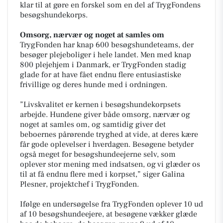
klar til at gøre en forskel som en del af TrygFondens
besøgshundekorps.
Omsorg, nærvær og noget at samles om
TrygFonden har knap 600 besøgshundeteams, der
besøger plejeboliger i hele landet. Men med knap
800 plejehjem i Danmark, er TrygFonden stadig
glade for at have fået endnu flere entusiastiske
frivillige og deres hunde med i ordningen.
”Livskvalitet er kernen i besøgshundekorpsets
arbejde. Hundene giver både omsorg, nærvær og
noget at samles om, og samtidig giver det
beboernes pårørende tryghed at vide, at deres kære
får gode oplevelser i hverdagen. Besøgene betyder
også meget for besøgshundeejerne selv, som
oplever stor mening med indsatsen, og vi glæder os
til at få endnu flere med i korpset,” siger Galina
Plesner, projektchef i TrygFonden.
Ifølge en undersøgelse fra TrygFonden oplever 10 ud
af 10 besøgshundeejere, at besøgene vækker glæde