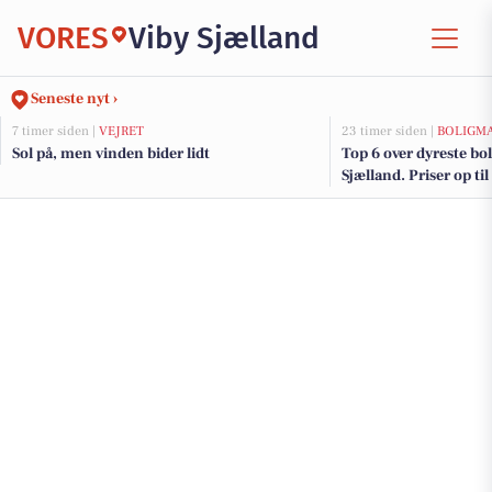
VORES
Viby Sjælland
Seneste nyt ›
7 timer siden |
VEJRET
23 timer siden |
BOLIGM
Sol på, men vinden bider lidt
Top 6 over dyreste boli
Sjælland. Priser op ti