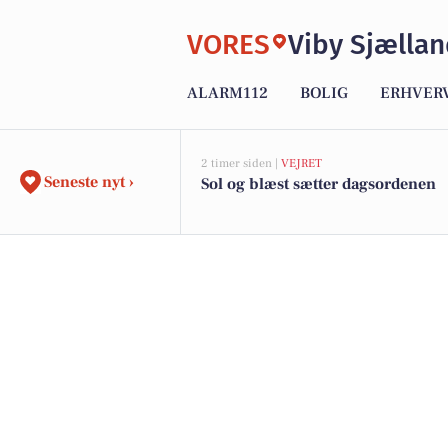
VORES
Viby Sjælla
ALARM112
BOLIG
ERHVER
2 timer siden |
VEJRET
Seneste nyt ›
Sol og blæst sætter dagsordenen