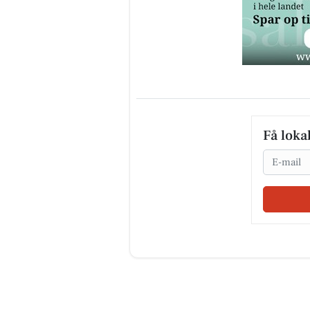
Få loka
Email