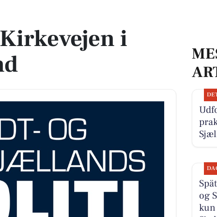
Kirkevejen i
ME
nd
AR
DE
Udfo
prak
Sjæ
DA
Spät
og S
kun 