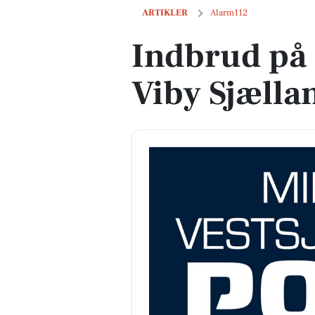
Indbrud på Kirkevejen i Viby Sjælland
ARTIKLER
Alarm112
Indbrud på 
Viby Sjælla