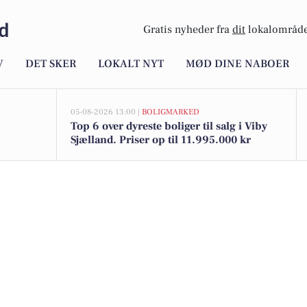
nd
Gratis nyheder fra
dit
lokalområde
V
DET SKER
LOKALT NYT
MØD DINE NABOER
05-08-2026 13:00 |
BOLIGMARKED
Top 6 over dyreste boliger til salg i Viby
Sjælland. Priser op til 11.995.000 kr