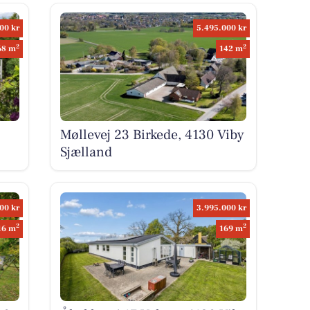
00 kr
5.495.000 kr
2
2
68 m
142 m
Møllevej 23 Birkede, 4130 Viby
Sjælland
00 kr
3.995.000 kr
2
2
16 m
169 m