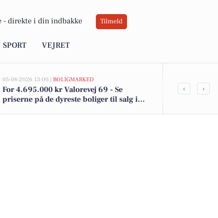
 -
direkte i din indbakke
Tilmeld
SPORT
VEJRET
05-08-2026 13:00 |
BOLIGMARKED
05-08-2026 12:58
‹
›
For 4.695.000 kr Valorevej 69 - Se
De billigste 
priserne på de dyreste boliger til salg i
fra 22.500 k
Viby Sjælland