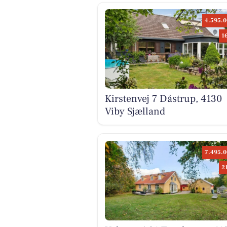
4.595.0
1
Kirstenvej 7 Dåstrup, 4130
Viby Sjælland
7.495.0
2