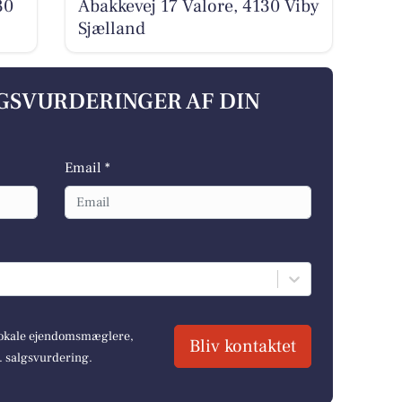
30
Åbakkevej 17 Valore, 4130 Viby
Sjælland
LGSVURDERINGER AF DIN
Email *
 lokale ejendomsmæglere,
Bliv kontaktet
r. salgsvurdering.