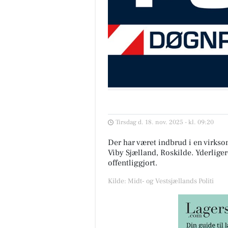
Tirsdag d. 18. nov. 2025 - kl. 09:20
Der har været indbrud i en virkso
Viby Sjælland, Roskilde. Yderlige
offentliggjort.
Kilde: Midt- og Vestsjællands Politi