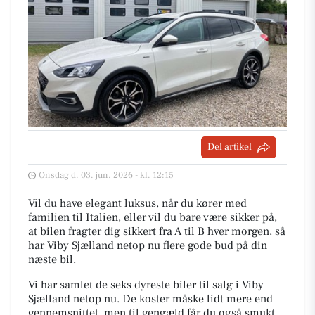
Del artikel
Onsdag d. 03. jun. 2026 - kl. 12:15
Vil du have elegant luksus, når du kører med
familien til Italien, eller vil du bare være sikker på,
at bilen fragter dig sikkert fra A til B hver morgen, så
har Viby Sjælland netop nu flere gode bud på din
næste bil.
Vi har samlet de seks dyreste biler til salg i Viby
Sjælland netop nu. De koster måske lidt mere end
gennemsnittet, men til gengæld får du også smukt