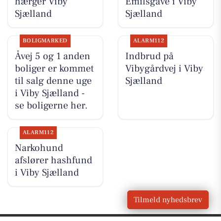
hærger Viby
Emilsgave i Viby
Sjælland
Sjælland
BOLIGMARKED
ALARM112
Åvej 5 og 1 anden
Indbrud på
boliger er kommet
Vibygårdvej i Viby
til salg denne uge
Sjælland
i Viby Sjælland -
se boligerne her.
ALARM112
Narkohund
afslører hashfund
i Viby Sjælland
Tilmeld nyhedsbrev