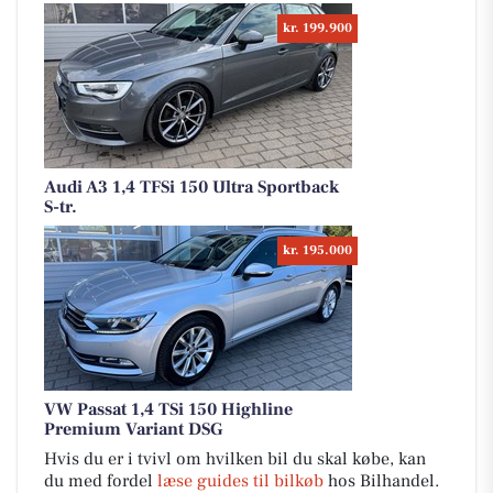
kr. 199.900
Audi A3 1,4 TFSi 150 Ultra Sportback
S-tr.
kr. 195.000
VW Passat 1,4 TSi 150 Highline
Premium Variant DSG
Hvis du er i tvivl om hvilken bil du skal købe, kan
du med fordel
læse guides til bilkøb
hos Bilhandel.