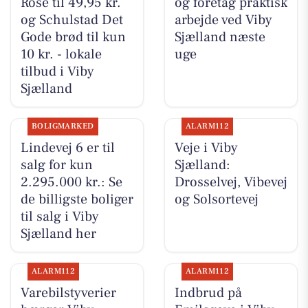
Rosé til 49,95 kr.
og foretag praktisk
og Schulstad Det
arbejde ved Viby
Gode brød til kun
Sjælland næste
10 kr. - lokale
uge
tilbud i Viby
Sjælland
BOLIGMARKED
ALARM112
Lindevej 6 er til
Veje i Viby
salg for kun
Sjælland:
2.295.000 kr.: Se
Drosselvej, Vibevej
de billigste boliger
og Solsortevej
til salg i Viby
Sjælland her
ALARM112
ALARM112
Varebilstyverier
Indbrud på