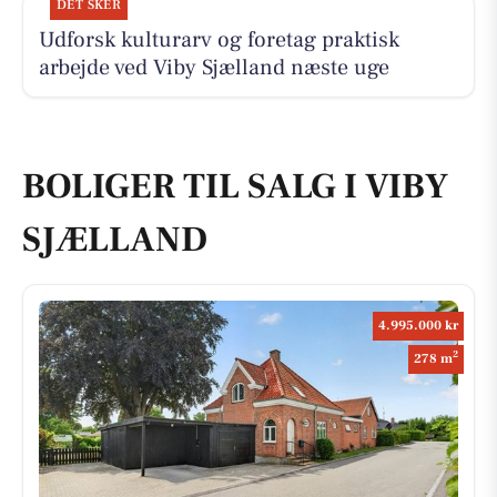
DET SKER
Udforsk kulturarv og foretag praktisk
arbejde ved Viby Sjælland næste uge
BOLIGER TIL SALG I VIBY
SJÆLLAND
4.995.000 kr
2
278 m