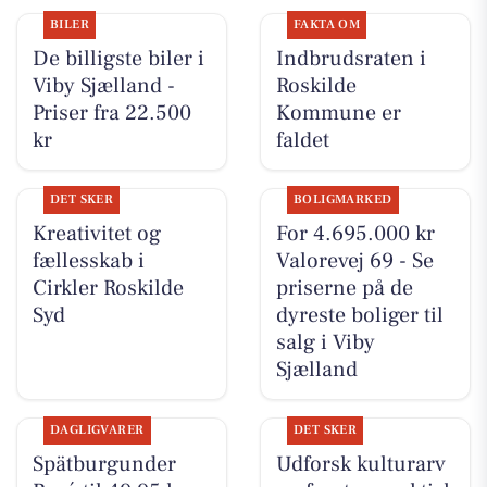
BILER
FAKTA OM
De billigste biler i
Indbrudsraten i
Viby Sjælland -
Roskilde
Priser fra 22.500
Kommune er
kr
faldet
DET SKER
BOLIGMARKED
Kreativitet og
For 4.695.000 kr
fællesskab i
Valorevej 69 - Se
Cirkler Roskilde
priserne på de
Syd
dyreste boliger til
salg i Viby
Sjælland
DAGLIGVARER
DET SKER
Spätburgunder
Udforsk kulturarv