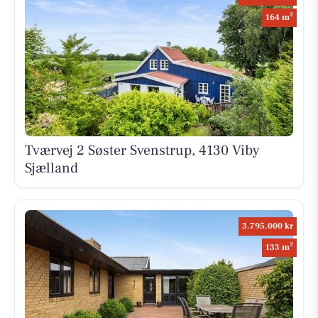
2
164 m
Tværvej 2 Søster Svenstrup, 4130 Viby
Sjælland
3.795.000 kr
2
133 m