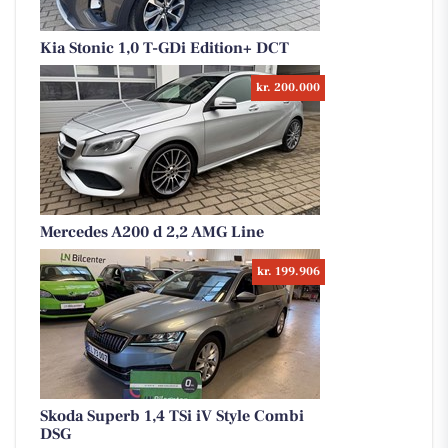
Kia Stonic 1,0 T-GDi Edition+ DCT
kr. 200.000
Mercedes A200 d 2,2 AMG Line
kr. 199.906
Skoda Superb 1,4 TSi iV Style Combi
DSG