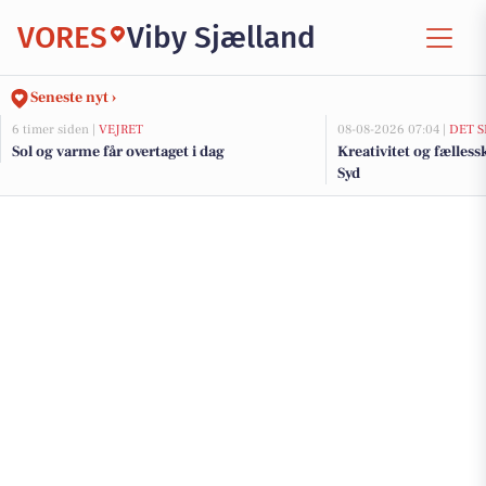
VORES
Viby Sjælland
Seneste nyt ›
6 timer siden |
VEJRET
08-08-2026 07:04 |
DET S
Sol og varme får overtaget i dag
Kreativitet og fælless
Syd