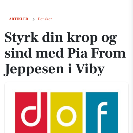
Styrk din krop og sind med Pia From Jeppesen i Viby
ARTIKLER
Det sker
Styrk din krop og
sind med Pia From
Jeppesen i Viby