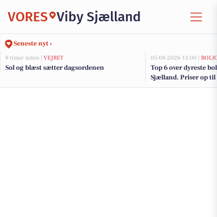
VORES
Viby Sjælland
Seneste nyt ›
8 timer siden |
VEJRET
05-08-2026 13:00 |
BOLI
Sol og blæst sætter dagsordenen
Top 6 over dyreste boli
Sjælland. Priser op ti