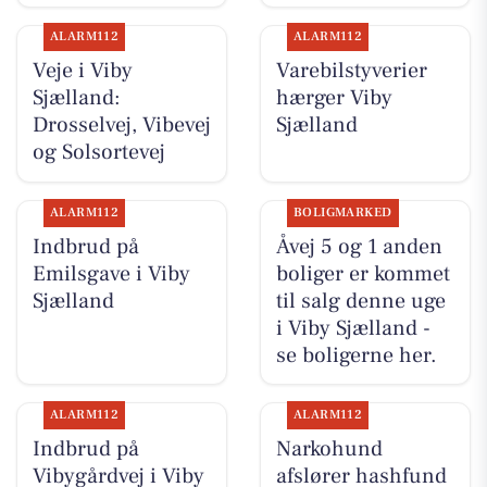
ALARM112
ALARM112
Veje i Viby
Varebilstyverier
Sjælland:
hærger Viby
Drosselvej, Vibevej
Sjælland
og Solsortevej
ALARM112
BOLIGMARKED
Indbrud på
Åvej 5 og 1 anden
Emilsgave i Viby
boliger er kommet
Sjælland
til salg denne uge
i Viby Sjælland -
se boligerne her.
ALARM112
ALARM112
Indbrud på
Narkohund
Vibygårdvej i Viby
afslører hashfund