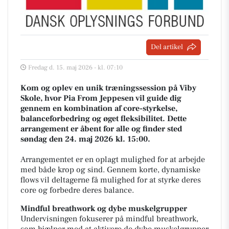
Del artikel
Fredag d. 15. maj 2026 - kl. 07:10
Kom og oplev en unik træningssession på Viby
Skole, hvor Pia From Jeppesen vil guide dig
gennem en kombination af core-styrkelse,
balanceforbedring og øget fleksibilitet. Dette
arrangement er åbent for alle og finder sted
søndag den 24. maj 2026 kl. 15:00.
Arrangementet er en oplagt mulighed for at arbejde
med både krop og sind. Gennem korte, dynamiske
flows vil deltagerne få mulighed for at styrke deres
core og forbedre deres balance.
Mindful breathwork og dybe muskelgrupper
Undervisningen fokuserer på mindful breathwork,
som hjælper med at aktivere de dybe muskelgrupper