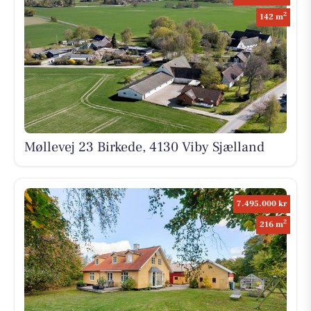
2
142 m
Møllevej 23 Birkede, 4130 Viby Sjælland
7.495.000 kr
2
216 m