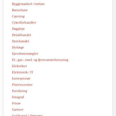
Byggemarked / trælast
Børnehave
Catering
Cykelforhandler
Dagpleje
Detailhandel
Dyrehandel
Dyrlæge
Ejendomsmægler
El-, gas-, vand- og fjernvarmeforsyning
Elektriker
Elektronik / IT
Entreprenør
Fitnesscenter
Forsikring
Fotograf
Frisør
Gartner
Guldsmed / Urmager