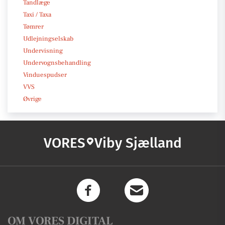
Tandlæge
Taxi / Taxa
Tømrer
Udlejningselskab
Undervisning
Undervognsbehandling
Vinduespudser
VVS
Øvrige
VORES
Viby Sjælland
OM VORES DIGITAL