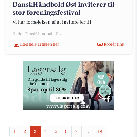
DanskHåndbold Øst inviterer til
stor foreningsfestival
Vi har fornøjelsen af at invitere jer til
Kilde: DanskHåndbold Øst
Læs hele artiklen her
Kopiér link
1
2
3
4
5
6
7
...
49