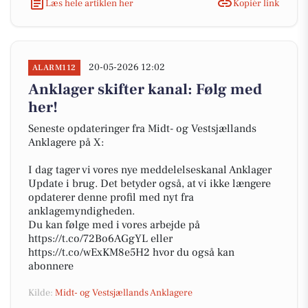
Læs hele artiklen her
Kopiér link
20-05-2026 12:02
ALARM112
Anklager skifter kanal: Følg med
her!
Seneste opdateringer fra Midt- og Vestsjællands
Anklagere på X:
I dag tager vi vores nye meddelelseskanal Anklager
Update i brug. Det betyder også, at vi ikke længere
opdaterer denne profil med nyt fra
anklagemyndigheden.
Du kan følge med i vores arbejde på
https://t.co/72Bo6AGgYL eller
https://t.co/wExKM8e5H2 hvor du også kan
abonnere
Kilde:
Midt- og Vestsjællands Anklagere