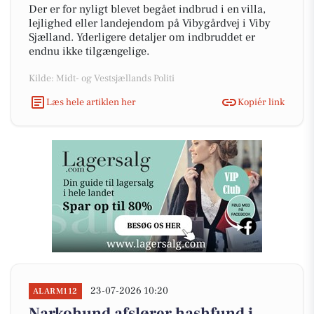
Der er for nyligt blevet begået indbrud i en villa,
lejlighed eller landejendom på Vibygårdvej i Viby
Sjælland. Yderligere detaljer om indbruddet er
endnu ikke tilgængelige.
Kilde: Midt- og Vestsjællands Politi
Læs hele artiklen her
Kopiér link
23-07-2026 10:20
ALARM112
Narkohund afslører hashfund i