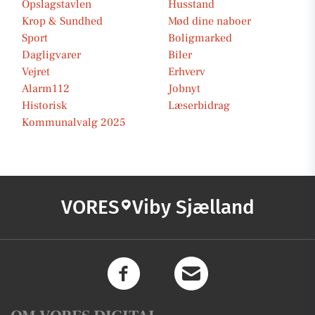
Opslagstavlen
Husstand
Krop & Sundhed
Mød dine naboer
Sport
Boligmarked
Dagligvarer
Biler
Vejret
Erhverv
Alarm112
Jobnyt
Historisk
Læserbidrag
Kommunalvalg 2025
VORES
Viby Sjælland