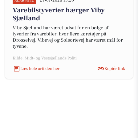
29-07-2026 13:20
ALARM112
Varebilstyverier hærger Viby
Sjælland
Viby Sjælland har været udsat for en bølge af
tyverier fra varebiler, hvor flere køretøjer på
Drosselvej, Vibevej og Solsortevej har været mål for
tyvene.
Kilde: Midt- og Vestsjællands Politi
Læs hele artiklen her
Kopiér link