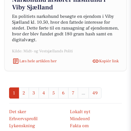
Viby Sjælland
En politiets narkohund besøgte en ejendom i Viby
Sjælland kl. 10.50, hvor den fattede interesse for
stedet. Dette førte til en ransagning af ejendommen,
hvor der blev fundet godt 180 gram hash samt en
digitalvægt.
Kilde: Midt- og Vestsjællands Politi
Læs hele artiklen her
Kopiér link
1
2
3
4
5
6
7
...
49
Det sker
Lokalt nyt
Erhvervsprofil
Mindeord
Lykønskning
Fakta om