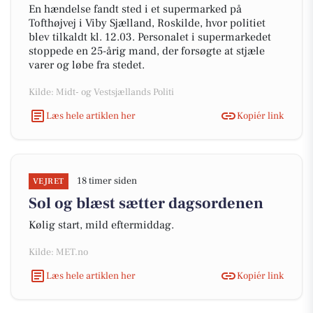
En hændelse fandt sted i et supermarked på
Tofthøjvej i Viby Sjælland, Roskilde, hvor politiet
blev tilkaldt kl. 12.03. Personalet i supermarkedet
stoppede en 25-årig mand, der forsøgte at stjæle
varer og løbe fra stedet.
Kilde: Midt- og Vestsjællands Politi
Læs hele artiklen her
Kopiér link
18 timer siden
VEJRET
Sol og blæst sætter dagsordenen
Kølig start, mild eftermiddag.
Kilde: MET.no
Læs hele artiklen her
Kopiér link