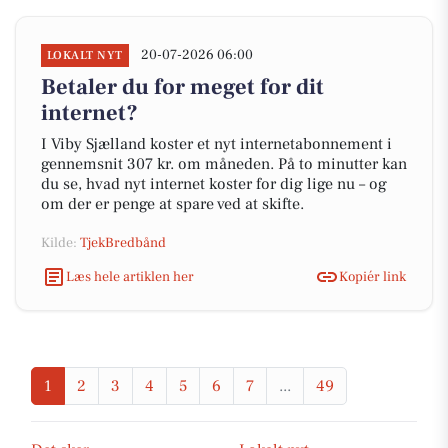
20-07-2026 06:00
LOKALT NYT
Betaler du for meget for dit
internet?
I Viby Sjælland koster et nyt internetabonnement i
gennemsnit 307 kr. om måneden. På to minutter kan
du se, hvad nyt internet koster for dig lige nu – og
om der er penge at spare ved at skifte.
Kilde:
TjekBredbånd
Læs hele artiklen her
Kopiér link
1
2
3
4
5
6
7
...
49