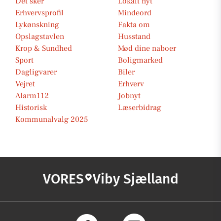
Det sker
Lokalt nyt
Erhvervsprofil
Mindeord
Lykønskning
Fakta om
Opslagstavlen
Husstand
Krop & Sundhed
Mød dine naboer
Sport
Boligmarked
Dagligvarer
Biler
Vejret
Erhverv
Alarm112
Jobnyt
Historisk
Læserbidrag
Kommunalvalg 2025
VORES
Viby Sjælland