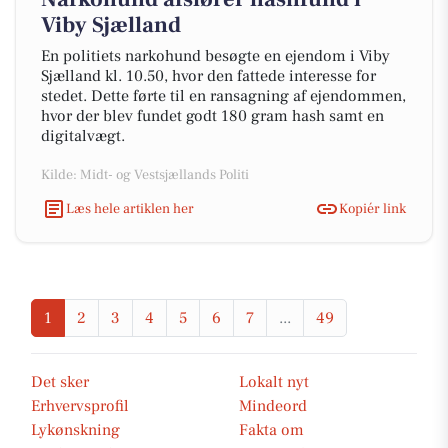
Viby Sjælland
En politiets narkohund besøgte en ejendom i Viby
Sjælland kl. 10.50, hvor den fattede interesse for
stedet. Dette førte til en ransagning af ejendommen,
hvor der blev fundet godt 180 gram hash samt en
digitalvægt.
Kilde: Midt- og Vestsjællands Politi
Læs hele artiklen her
Kopiér link
1
2
3
4
5
6
7
...
49
Det sker
Lokalt nyt
Erhvervsprofil
Mindeord
Lykønskning
Fakta om