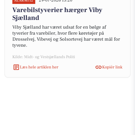
29-07-2026 13:20
ALARM112
Varebilstyverier hærger Viby
Sjælland
Viby Sjælland har været udsat for en bølge af
tyverier fra varebiler, hvor flere køretøjer på
Drosselvej, Vibevej og Solsortevej har været mål for
tyvene.
Kilde: Midt- og Vestsjællands Politi
Læs hele artiklen her
Kopiér link