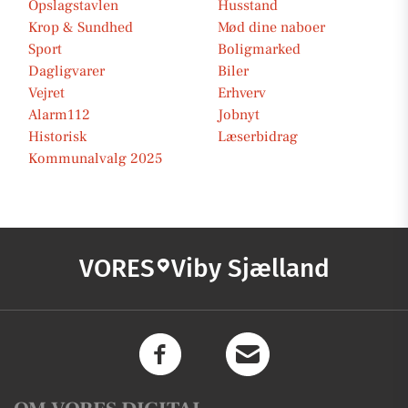
Opslagstavlen
Husstand
Krop & Sundhed
Mød dine naboer
Sport
Boligmarked
Dagligvarer
Biler
Vejret
Erhverv
Alarm112
Jobnyt
Historisk
Læserbidrag
Kommunalvalg 2025
VORES
Viby Sjælland