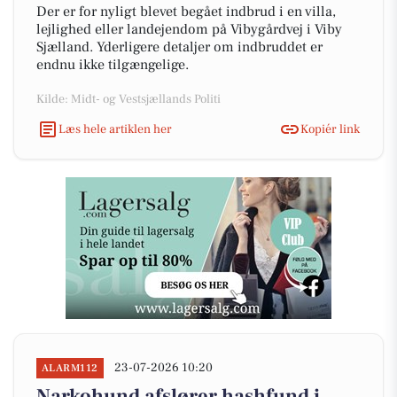
Der er for nyligt blevet begået indbrud i en villa,
lejlighed eller landejendom på Vibygårdvej i Viby
Sjælland. Yderligere detaljer om indbruddet er
endnu ikke tilgængelige.
Kilde: Midt- og Vestsjællands Politi
Læs hele artiklen her
Kopiér link
23-07-2026 10:20
ALARM112
Narkohund afslører hashfund i